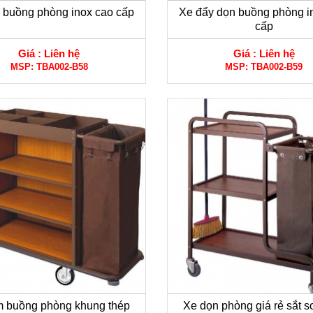
 buồng phòng inox cao cấp
Xe đẩy dọn buồng phòng i
cấp
Giá :
Liên hệ
Giá :
Liên hệ
MSP:
TBA002-B58
MSP:
TBA002-B59
 buồng phòng khung thép
Xe dọn phòng giá rẻ sắt s