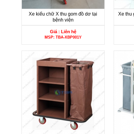
Xe kiểu chữ X thu gom đồ dơ tại
Xe thu 
bệnh viện
Giá :
Liên hệ
MSP:
TBA-XBP001Y