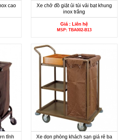
nox cao
Xe chở đồ giặt ủi túi vải bạt khung
inox trắng
Giá :
Liên hệ
MSP:
TBA002-B13
ơn tĩnh
Xe dọn phòng khách sạn giá rẻ ba