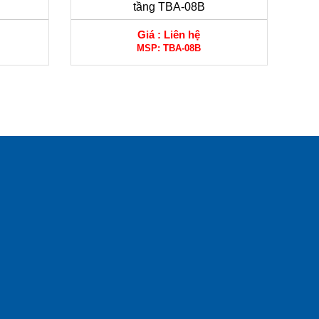
tầng TBA-08B
Giá :
Liên hệ
MSP:
TBA-08B