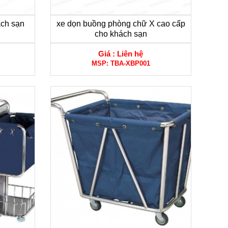
ách sạn
xe dọn buồng phòng chữ X cao cấp
cho khách sạn
Giá :
Liên hệ
MSP:
TBA-XBP001