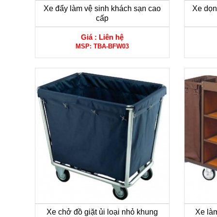
Xe đẩy làm vệ sinh khách sạn cao
Xe dọn
cấp
Giá :
Liên hệ
MSP:
TBA-BFW03
Xe chở đồ giặt ủi loại nhỏ khung
Xe làm