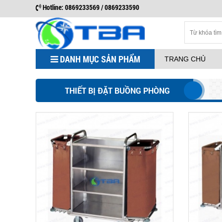
Hotline: 0869233569 / 0869233590
DANH MỤC SẢN PHẨM
TRANG CHỦ
THIẾT BỊ ĐẶT BUỒNG PHÒNG