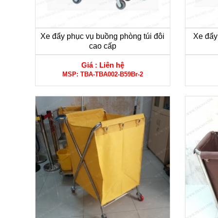
Xe đẩy phục vụ buồng phòng túi đôi
Xe đẩy
cao cấp
Giá :
Liên hệ
MSP:
TBA-TBA002-B59Br-2