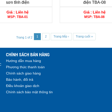
sơn tĩnh điện
điện TBA-08
Giá :
Liên hệ
Giá :
Liên hệ
MSP:
TBA-01
MSP:
TBA-08
1
2
Trang tiếp ›
Trang cuối ››
Trang 1 of 2
CHÍNH SÁCH BÁN HÀNG
Hướng dẫn mua hàng
C
Phương thức thanh toán
Chính sách giao hàng
Bảo hành, đổi trả
Điều khoản giao dịch
Chính sách bảo mật thông tin