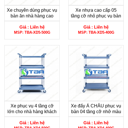
Xe chuyên dùng phục vụ
Xe nhựa cao cấp 05
bàn ăn nhà hàng cao
tầng cỡ nhỏ phục vụ bàn
cấp 05 tầng cỡ lớn
tiệc Á Châu
Giá :
Liên hệ
Giá :
Liên hệ
MSP:
TBA-XD5-500G
MSP:
TBA-XD5-400G
Xe phục vụ 4 tầng cỡ
Xe đẩy Á CHÂU phục vụ
lớn cho nhà hàng khách
bàn 04 tầng cỡ nhở màu
sạn cao cấp
xám Xanh
Giá :
Liên hệ
Giá :
Liên hệ