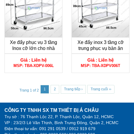
Xe đẩy phục vụ 3 tầng
Xe đẩy inox 3 tầng cỡ
Inox cỡ lớn cho nhà
trung phục vụ bàn ăn
hàng- khách sạn
cao cấp
Giá :
Liên hệ
Giá :
Liên hệ
MSP:
TBA-XDPV-006L
MSP:
TBA-XDPV006T
1
2
Trang tiếp ›
Trang cuối ››
Trang 1 of 2
CÔNG TY TNHH SX TM THIẾT BỊ Á CHÂU
Trụ sở : 76 Thạnh Lộc 22, P. Thạnh Lộc, Quận 12, HCMC
VP : 23/2/3 Lê Văn Thịnh, Bình Trưng Đông, Quận 2, HCMC
Điện thoại tư vấn:
091 291 0539 / 0912 919 679