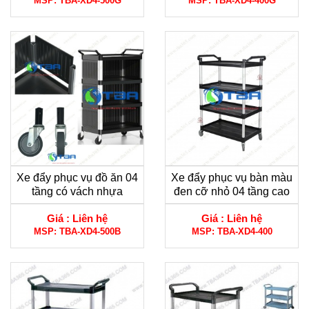
MSP:
TBA-XD4-500G
MSP:
TBA-XD4-400G
Xe đẩy phục vụ đồ ăn 04
Xe đẩy phục vụ bàn màu
tầng có vách nhựa
đen cỡ nhỏ 04 tầng cao
chống bụi
cấp
Giá :
Liên hệ
Giá :
Liên hệ
MSP:
TBA-XD4-500B
MSP:
TBA-XD4-400