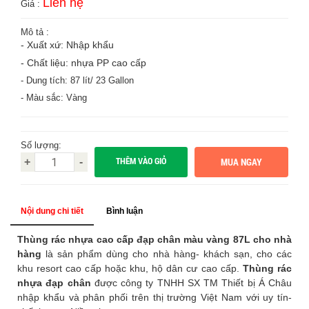
Liên hệ
Giá :
Mô tả :
- Xuất xứ: Nhập khẩu
- Chất liệu: nhựa PP cao cấp
- Dung tích: 87 lít/ 23 Gallon
- Màu sắc: Vàng
Số lượng:
THÊM VÀO GIỎ
+
-
Nội dung chi tiết
Bình luận
Thùng rác nhựa cao cấp đạp chân màu vàng 87L cho nhà
hàng
là sản phẩm dùng cho nhà hàng- khách sạn, cho các
khu resort cao cấp hoặc khu, hộ dân cư cao cấp.
Thùng rác
nhựa đạp chân
được công ty TNHH SX TM Thiết bị Á Châu
nhập khẩu và phân phối trên thị trường Việt Nam với uy tín-