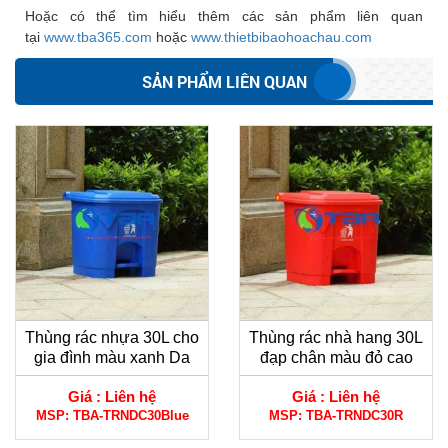
Hoặc có thể tìm hiểu thêm các sản phẩm liên quan
tại
www.tba365.com
hoặc
www.thietbibaohoachau.com
SẢN PHẨM LIÊN QUAN
Thùng rác nhựa 30L cho
Thùng rác nhà hang 30L
gia đình màu xanh Da
đạp chân màu đỏ cao
trời
cấp
Giá :
Liên hệ
Giá :
Liên hệ
MSP:
TBA-TRNDC30Blue
MSP:
TBA-TRNDC30R