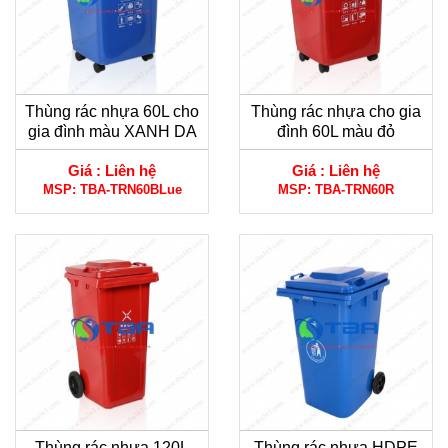
Thùng rác nhựa 60L cho
Thùng rác nhựa cho gia
gia đình màu XANH DA
đình 60L màu đỏ
TRỜI
Giá :
Liên hệ
Giá :
Liên hệ
MSP:
TBA-TRN60BLue
MSP:
TBA-TRN60R
Thùng rác nhựa 120L
Thùng rác nhựa HDPE