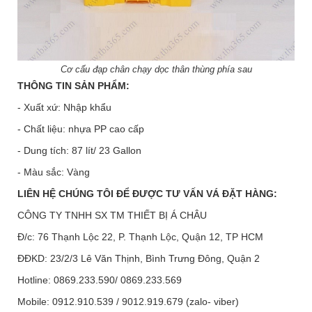
Cơ cấu đạp chân chạy dọc thân thùng phía sau
THÔNG TIN SẢN PHẨM:
- Xuất xứ: Nhập khẩu
- Chất liệu: nhựa PP cao cấp
- Dung tích: 87 lít/ 23 Gallon
- Màu sắc: Vàng
LIÊN HỆ CHÚNG TÔI ĐỂ ĐƯỢC TƯ VẤN VÁ ĐẶT HÀNG:
CÔNG TY TNHH SX TM THIẾT BỊ Á CHÂU
Đ/c: 76 Thạnh Lộc 22, P. Thạnh Lộc, Quận 12, TP HCM
ĐĐKD: 23/2/3 Lê Văn Thịnh, Bình Trưng Đông, Quận 2
Hotline: 0869.233.590/ 0869.233.569
Mobile: 0912.910.539 / 9012.919.679 (zalo- viber)