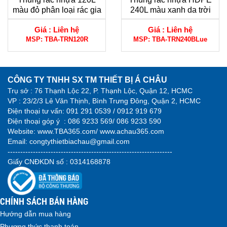
màu đỏ phân loại rác gia
240L màu xanh da trời
đình
dùng cho công nghiệp
Giá :
Liên hệ
Giá :
Liên hệ
MSP:
TBA-TRN120R
MSP:
TBA-TRN240BLue
CÔNG TY TNHH SX TM THIẾT BỊ Á CHÂU
Trụ sở : 76 Thạnh Lộc 22, P. Thạnh Lộc, Quận 12, HCMC
VP : 23/2/3 Lê Văn Thịnh, Bình Trưng Đông, Quận 2, HCMC
Điện thoại tư vấn:
091 291 0539 / 0912 919 679
Điện thoại góp ý :
086 9233 569/ 086 9233 590
Website:
www.TBA365.com
/
www.achau365.com
Email: congtythietbiachau@gmail.com
-----------------------------------------------------------------
Giấy CNĐKDN số : 0314168878
CHÍNH SÁCH BÁN HÀNG
Hướng dẫn mua hàng
Phương thức thanh toán