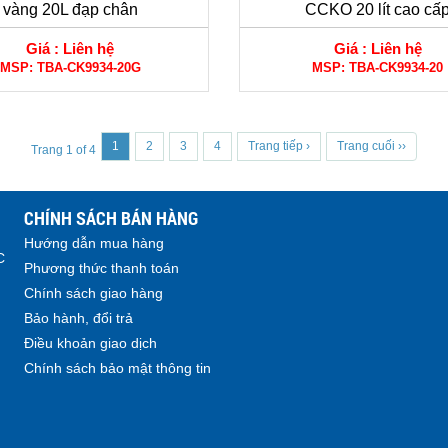
vàng 20L đạp chân
CCKO 20 lít cao cấ
Giá :
Liên hệ
Giá :
Liên hệ
MSP:
TBA-CK9934-20G
MSP:
TBA-CK9934-20
1
2
3
4
Trang tiếp ›
Trang cuối ››
Trang 1 of 4
CHÍNH SÁCH BÁN HÀNG
Hướng dẫn mua hàng
C
Phương thức thanh toán
Chính sách giao hàng
Bảo hành, đổi trả
Điều khoản giao dịch
Chính sách bảo mật thông tin