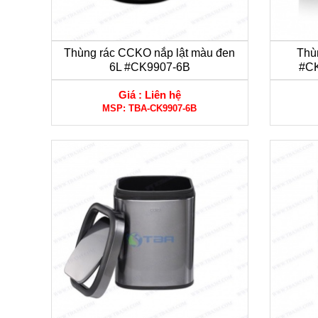
Thùng rác CCKO nắp lật màu đen
Thù
6L #CK9907-6B
#CK
Giá :
Liên hệ
MSP:
TBA-CK9907-6B