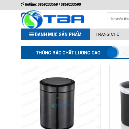
Hotline: 0869233569 / 0869233590
DANH MỤC SẢN PHẨM
TRANG CHỦ
THÙNG RÁC CHẤT LƯỢNG CAO