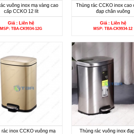
rác vuông inox mạ vàng cao
Thùng rác CCKO inox cao 
cấp CCKO 12 lít
đạp chân vuông
Giá :
Liên hệ
Giá :
Liên hệ
MSP:
TBA-CK9934-12G
MSP:
TBA-CK9934-12
 rác inox CCKO vuông mạ
Thùng rác vuông inox đạ