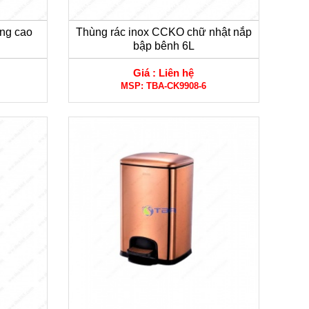
ng cao
Thùng rác inox CCKO chữ nhật nắp
bập bênh 6L
Giá :
Liên hệ
MSP:
TBA-CK9908-6