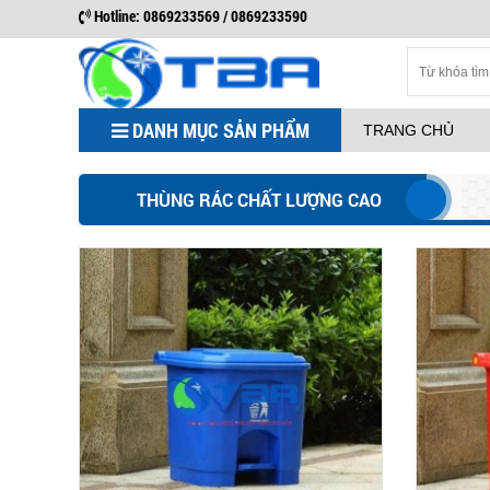
Hotline: 0869233569 / 0869233590
DANH MỤC SẢN PHẨM
TRANG CHỦ
THÙNG RÁC CHẤT LƯỢNG CAO