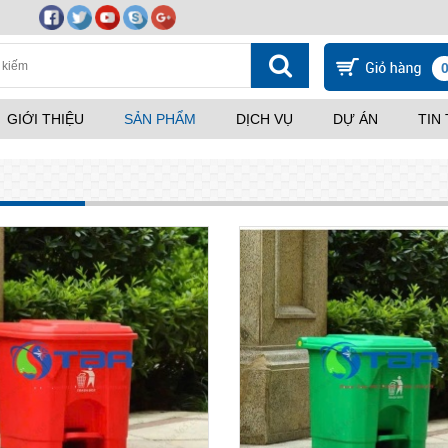
GIỚI THIỆU
SẢN PHẨM
DỊCH VỤ
DỰ ÁN
TIN