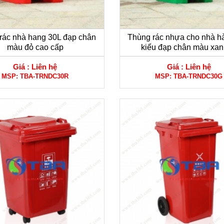
rác nhà hang 30L đạp chân
Thùng rác nhựa cho nhà h
màu đỏ cao cấp
kiểu đạp chân màu xan
Giá :
Liên hệ
Giá :
Liên hệ
MSP:
TBA-TRNDC30R
MSP:
TBA-TRNDC30G