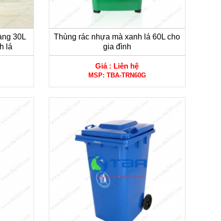
àng 30L
Thùng rác nhựa mà xanh lá 60L cho
h lá
gia đình
Giá :
Liên hệ
MSP:
TBA-TRN60G