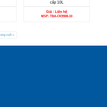
cấp 10L
Giá :
Liên hệ
MSP:
TBA-CK9908-10
rang cuối ››