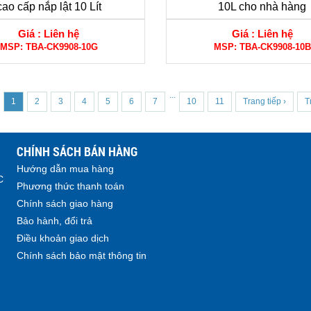
cao cấp nắp lật 10 Lít
10L cho nhà hàng
Giá :
Liên hệ
Giá :
Liên hệ
MSP:
TBA-CK9908-10G
MSP:
TBA-CK9908-10B
...
1
2
3
4
5
6
7
10
11
Trang tiếp ›
T
CHÍNH SÁCH BÁN HÀNG
Hướng dẫn mua hàng
C
Phương thức thanh toán
Chính sách giao hàng
Bảo hành, đổi trả
Điều khoản giao dịch
Chính sách bảo mật thông tin