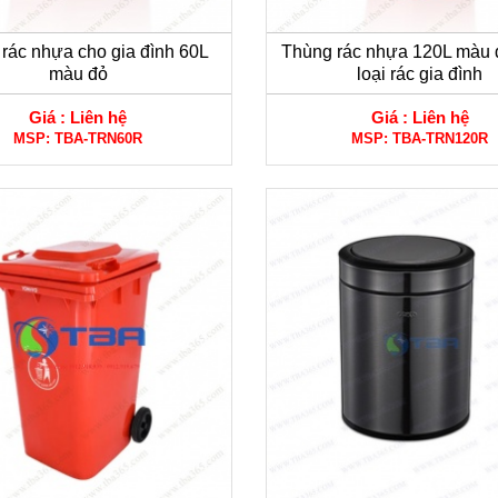
rác nhựa cho gia đình 60L
Thùng rác nhựa 120L màu 
màu đỏ
loại rác gia đình
Giá :
Liên hệ
Giá :
Liên hệ
MSP:
TBA-TRN60R
MSP:
TBA-TRN120R