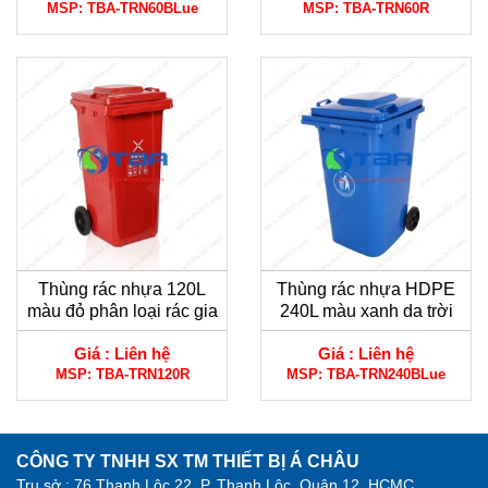
MSP:
TBA-TRN60BLue
MSP:
TBA-TRN60R
Thùng rác nhựa 120L
Thùng rác nhựa HDPE
màu đỏ phân loại rác gia
240L màu xanh da trời
đình
dùng cho công nghiệp
Giá :
Liên hệ
Giá :
Liên hệ
MSP:
TBA-TRN120R
MSP:
TBA-TRN240BLue
CÔNG TY TNHH SX TM THIẾT BỊ Á CHÂU
Trụ sở : 76 Thạnh Lộc 22, P. Thạnh Lộc, Quận 12, HCMC