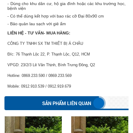
- Dùng cho khu dân cư, hộ gia đình hoặc các khu trường học,
bệnh viện
- Có thể dùng kết hợp với bao rác cỡ Đại 80x90 cm
- Bảo quản lau sạch với giẻ ẩm
LIÊN HỆ - TƯ VẤN- MUA HÀNG:
CÔNG TY TNHH SX TM THIẾT BỊ Á CHÂU
Đ/c: 76 Thạnh Lộc 22, P. Thạnh Lộc, Q12, HCM
VPGD: 23/2/3 Lê Văn Thịnh, Bính Trưng Đông, Q2
Hotline: 0869.233.590 / 0869.233.569
Mobile: 0912.910.539 / 0912.919.679
SẢN PHẨM LIÊN QUAN