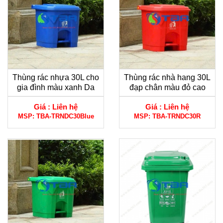
Thùng rác nhựa 30L cho
Thùng rác nhà hang 30L
gia đình màu xanh Da
đạp chân màu đỏ cao
trời
cấp
Giá :
Liên hệ
Giá :
Liên hệ
MSP:
TBA-TRNDC30Blue
MSP:
TBA-TRNDC30R