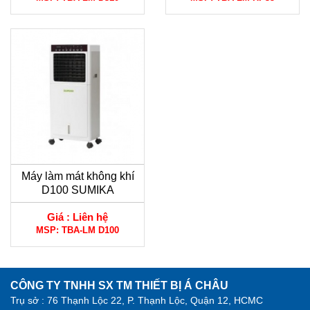
Máy làm mát không khí
D100 SUMIKA
Giá :
Liên hệ
MSP:
TBA-LM D100
CÔNG TY TNHH SX TM THIẾT BỊ Á CHÂU
Trụ sở : 76 Thạnh Lộc 22, P. Thạnh Lộc, Quận 12, HCMC