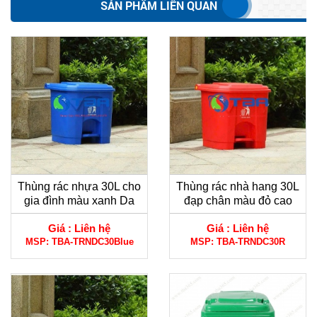
SẢN PHẨM LIÊN QUAN
Thùng rác nhựa 30L cho
Thùng rác nhà hang 30L
gia đình màu xanh Da
đạp chân màu đỏ cao
trời
cấp
Giá :
Liên hệ
Giá :
Liên hệ
MSP:
TBA-TRNDC30Blue
MSP:
TBA-TRNDC30R