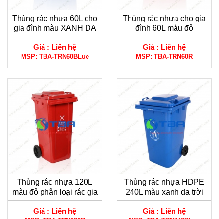
Thùng rác nhựa 60L cho
Thùng rác nhựa cho gia
gia đình màu XANH DA
đình 60L màu đỏ
TRỜI
Giá :
Liên hệ
Giá :
Liên hệ
MSP:
TBA-TRN60BLue
MSP:
TBA-TRN60R
Thùng rác nhựa 120L
Thùng rác nhựa HDPE
màu đỏ phân loại rác gia
240L màu xanh da trời
đình
dùng cho công nghiệp
Giá :
Liên hệ
Giá :
Liên hệ