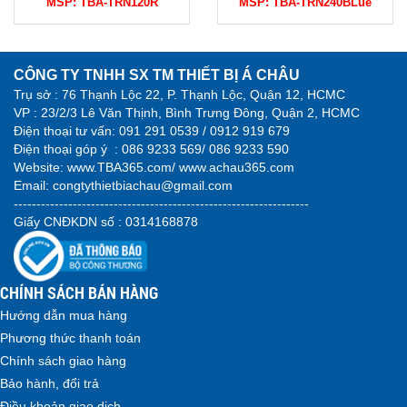
MSP:
TBA-TRN120R
MSP:
TBA-TRN240BLue
CÔNG TY TNHH SX TM THIẾT BỊ Á CHÂU
Trụ sở : 76 Thạnh Lộc 22, P. Thạnh Lộc, Quận 12, HCMC
VP : 23/2/3 Lê Văn Thịnh, Bình Trưng Đông, Quận 2, HCMC
Điện thoại tư vấn:
091 291 0539 / 0912 919 679
Điện thoại góp ý :
086 9233 569/ 086 9233 590
Website:
www.TBA365.com
/
www.achau365.com
Email: congtythietbiachau@gmail.com
-----------------------------------------------------------------
Giấy CNĐKDN số : 0314168878
CHÍNH SÁCH BÁN HÀNG
Hướng dẫn mua hàng
Phương thức thanh toán
Chính sách giao hàng
Bảo hành, đổi trả
Điều khoản giao dịch