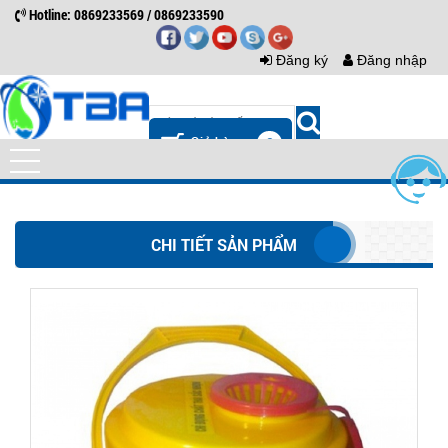
Hotline: 0869233569 / 0869233590
Đăng ký
Đăng nhập
0
CHI TIẾT SẢN PHẨM