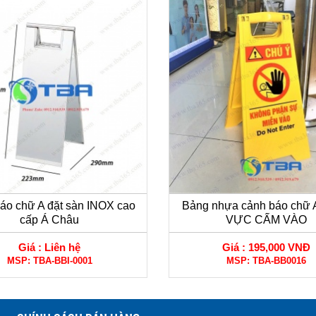
áo chữ A đặt sàn INOX cao
Bảng nhựa cảnh báo chữ
cấp Á Châu
VỰC CẤM VÀO
Giá :
Liên hệ
Giá :
195,000 VNĐ
MSP:
TBA-BBI-0001
MSP:
TBA-BB0016