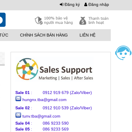
Đăng ký
Đăng nhập
0
 TỨC
CHÍNH SÁCH BÁN HÀNG
LIÊN HỆ
Sale 01
: 0912 919 679 (Zalo/Viber)
hungnx.tba@gmail.com
Sale 02
: 0912 910 539
(Zalo/Viber)
tunv.tba@gmail.com
Sale 04
: 086 9233 590
Sale 05
: 086 9233 569