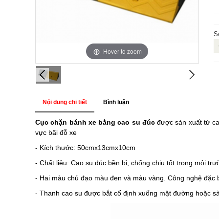
S
Hover to zoom
Nội dung chi tiết
Bình luận
Cục chặn bánh xe bằng cao su đúc
được sản xuất từ ca
vực bãi đỗ xe
- Kích thước:
50cmx13cmx10cm
-
Chất liệu:
Cao su đúc bền bỉ, chống chịu tốt trong môi trườ
- Hai màu chủ đạo màu đen và màu vàng. Công nghệ đặc biế
- Thanh cao su được bắt cố định xuống mặt đường hoặc sàn