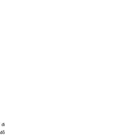
 đi
 đỗ