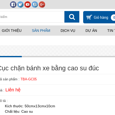
GIỚI THIỆU
SẢN PHẨM
DỊCH VỤ
DỰ ÁN
TIN
Cục chặn bánh xe bằng cao su đúc
ã sản phẩm :
TBA-GC05
Liên hệ
iá :
ô tả :
Kích thước:
50cmx13cmx10cm
Chất liệu:
Cao su