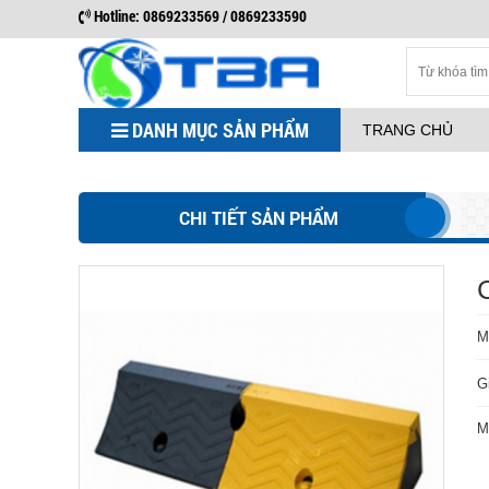
Hotline: 0869233569 / 0869233590
DANH MỤC SẢN PHẨM
TRANG CHỦ
CHI TIẾT SẢN PHẨM
M
G
M