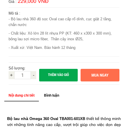
229,000 VNĐ
Giá :
Mô tả :
- Bộ lau nhà 360 độ sọc Oval cao cấp rổ dính, cục giặt 2 tầng,
chắn nước
- Chất liệu: Xô lớn 28 lít nhựa PP (
KT: 460 x x300 x 300 mm)
,
bông lau sợi micro fiber, Thân cây inox Ø25,
- Xuất xứ: Việt Nam. Bảo hành 12 tháng
Số lượng:
THÊM VÀO GIỎ
+
-
Nội dung chi tiết
Bình luận
Bộ lau nhà
thiết kế thông minh
Omega 360 Oval TBA001-601XB
với những tính năng cao cấp, vượt trội giúp cho việc dọn dẹp