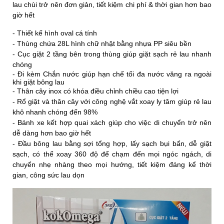
lau chùi trở nên đơn giản, tiết kiệm chi phí & thời gian hơn bao
giờ hết
- Thiết kế hình oval cá tính
- Thùng chứa 28L hình chữ nhật bằng nhựa PP siêu bền
- Cục giặt 2 tầng bên trong thùng giúp giặt sạch rẻ lau nhanh
chóng
- Đi kèm Chắn nước giúp hạn chế tối đa nước văng ra ngoài
khi giặt bông lau
- Thân cây inox có khóa điều chỉnh chiều cao tiện lợi
- Rổ giặt và thân cây với công nghệ vắt xoay ly tâm giúp rẻ lau
khô nhanh chóng đến 98%
- Bánh xe kết hợp quai xách giúp cho việc di chuyển trở nên
dễ dàng hơn bao giờ hết
- Đầu bông lau bằng sợi tổng hợp, lấy sạch bụi bẩn, dễ giặt
sạch, có thể xoay 360 độ để chạm đến mọi ngóc ngách, di
chuyển nhẹ nhàng theo mọi hướng, tiết kiệm đáng kể thời
gian, công sức lau dọn