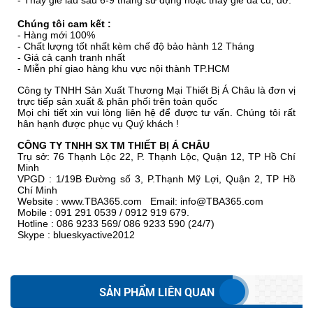
- Thay giẻ lau sau 6-9 tháng sử dụng hoặc thấy giẻ đã cũ, dơ.
Chúng tôi cam kết :
- Hàng mới 100%
- Chất lượng tốt nhất kèm chế độ bảo hành 12 Tháng
- Giá cả cạnh tranh nhất
- Miễn phí giao hàng khu vực nội thành TP.HCM
Công ty TNHH Sản Xuất Thương Mại Thiết Bị Á Châu là đơn vị
trực tiếp sản xuất & phân phối trên toàn quốc
Mọi chi tiết xin vui lòng liên hệ để được tư vấn. Chúng tôi rất
hân hạnh được phục vụ Quý khách !
CÔNG TY TNHH SX TM THIẾT BỊ Á CHÂU
Trụ sở: 76 Thạnh Lộc 22, P. Thạnh Lộc, Quận 12, TP Hồ Chí
Minh
VPGD : 1/19B Đường số 3, P.Thạnh Mỹ Lợi, Quận 2, TP Hồ
Chí Minh
Website :
www.TBA365.com
Email:
info@TBA365.com
Mobile : 091 291 0539 / 0912 919 679.
Hotline : 086 9233 569/ 086 9233 590 (24/7)
Skype : blueskyactive2012
SẢN PHẨM LIÊN QUAN