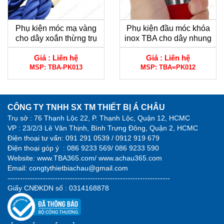
Phụ kiện móc mạ vàng
Phụ kiện đầu móc khóa
cho dây xoắn thừng trụ
inox TBA cho dây nhung
chắn inox
trụ chắn
Giá :
Liên hệ
Giá :
Liên hệ
MSP:
TBA-PK013
MSP:
TBA=PK012
CÔNG TY TNHH SX TM THIẾT BỊ Á CHÂU
Trụ sở : 76 Thạnh Lộc 22, P. Thạnh Lộc, Quận 12, HCMC
VP : 23/2/3 Lê Văn Thịnh, Bình Trưng Đông, Quận 2, HCMC
Điện thoại tư vấn:
091 291 0539 / 0912 919 679
Điện thoại góp ý :
086 9233 569/ 086 9233 590
Website:
www.TBA365.com
/
www.achau365.com
Email: congtythietbiachau@gmail.com
-----------------------------------------------------------------
Giấy CNĐKDN số : 0314168878