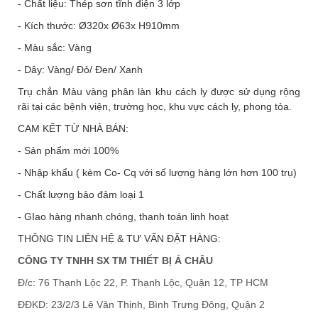
- Chất liệu: Thép sơn tĩnh điện 3 lớp
- Kích thước: Ø320x Ø63x H910mm
- Màu sắc: Vàng
- Dây: Vàng/ Đỏ/ Đen/ Xanh
Trụ chắn Màu vàng phân làn khu cách ly được sử dụng rộng
rãi tại các bệnh viện, trường học, khu vực cách ly, phong tỏa.
CAM KẾT TỪ NHÀ BÁN:
- Sản phẩm mới 100%
- Nhập khẩu ( kèm Co- Cq với số lượng hàng lớn hơn 100 trụ)
- Chất lượng bảo đảm loại 1
- GIao hàng nhanh chóng, thanh toán linh hoạt
THÔNG TIN LIÊN HỆ & TƯ VẤN ĐẶT HÀNG:
CÔNG TY TNHH SX TM THIẾT BỊ Á CHÂU
Đ/c: 76 Thạnh Lộc 22, P. Thạnh Lộc, Quận 12, TP HCM
ĐĐKD: 23/2/3 Lê Văn Thịnh, Bình Trưng Đông, Quận 2