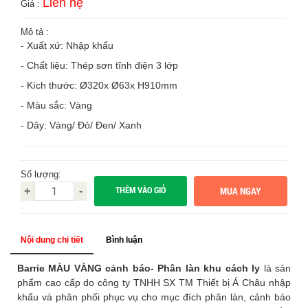
Liên hệ
Giá :
Mô tả :
- Xuất xứ: Nhập khẩu
- Chất liệu: Thép sơn tĩnh điện 3 lớp
- Kích thước: Ø320x Ø63x H910mm
- Màu sắc: Vàng
- Dây: Vàng/ Đỏ/ Đen/ Xanh
Số lượng:
THÊM VÀO GIỎ
+
-
Nội dung chi tiết
Bình luận
Barrie MÀU VÀNG cảnh báo- Phân làn khu cách ly
là sản
phẩm cao cấp do công ty TNHH SX TM Thiết bị Á Châu nhập
khẩu và phân phối phục vụ cho mục đích phân làn, cảnh báo