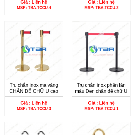
Giá :
Liên hệ
Giá :
Liên hệ
MSP:
TBA-TCCU-4
MSP:
TBA-TCCU-2
Trụ chắn inox mạ vàng
Trụ chắn inox phân làn
CHÂN ĐẾ CHỮ U cao
màu Đen chân đế chữ U
cấp
cao cấp
Giá :
Liên hệ
Giá :
Liên hệ
MSP:
TBA-TCCU-3
MSP:
TBA-TCCU-1