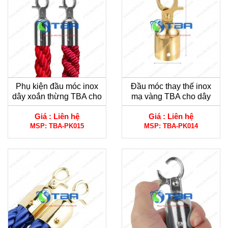
Phụ kiện đầu móc inox
Đầu móc thay thế inox
dây xoắn thừng TBA cho
mạ vàng TBA cho dây
trụ chắn inox đầu tròn
nhung trụ chắn inox
Giá :
Liên hệ
Giá :
Liên hệ
MSP:
TBA-PK015
MSP:
TBA-PK014