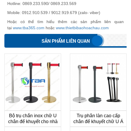
Hotline: 0869.233.590/ 0869.233.569
Mobile: 0912.910.539 / 9012.919.679 (zalo- viber)
Hoặc có thể tìm hiểu thêm các sản phẩm liên quan
tại
www.tba365.com
hoặc
www.thietbibaohoachau.com
SẢN PHẨM LIÊN QUAN
Bộ trụ chắn inox chữ U
Trụ phân làn cao cấp
chân đế khuyết cho nhà
chân đế khuyết chữ U Á
hàng, khách sạn
châu