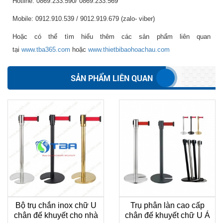
Hotline: 0869.233.590/ 0869.233.569
Mobile: 0912.910.539 / 9012.919.679 (zalo- viber)
Hoặc có thể tìm hiểu thêm các sản phẩm liên quan
tại
www.tba365.com
hoặc
www.thietbibaohoachau.com
SẢN PHẨM LIÊN QUAN
Bộ trụ chắn inox chữ U
Trụ phân làn cao cấp
chân đế khuyết cho nhà
chân đế khuyết chữ U Á