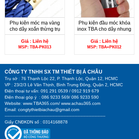
Phụ kiện móc mạ vàng
Phụ kiện đầu móc khóa
cho dây xoắn thừng trụ
inox TBA cho dây nhung
chắn inox
trụ chắn
Giá :
Liên hệ
Giá :
Liên hệ
MSP:
TBA-PK013
MSP:
TBA=PK012
CÔNG TY TNHH SX TM THIẾT BỊ Á CHÂU
Trụ sở : 76 Thạnh Lộc 22, P. Thạnh Lộc, Quận 12, HCMC
VP : 23/2/3 Lê Văn Thịnh, Bình Trưng Đông, Quận 2, HCMC
Điện thoại tư vấn:
091 291 0539 / 0912 919 679
Điện thoại góp ý :
086 9233 569/ 086 9233 590
Website:
www.TBA365.com
/
www.achau365.com
Email: congtythietbiachau@gmail.com
-----------------------------------------------------------------
Giấy CNĐKDN số : 0314168878