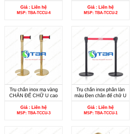
hàng, khách sạn
châu
Giá :
Liên hệ
Giá :
Liên hệ
MSP:
TBA-TCCU-4
MSP:
TBA-TCCU-2
Trụ chắn inox mạ vàng
Trụ chắn inox phân làn
CHÂN ĐẾ CHỮ U cao
màu Đen chân đế chữ U
cấp
cao cấp
Giá :
Liên hệ
Giá :
Liên hệ
MSP:
TBA-TCCU-3
MSP:
TBA-TCCU-1