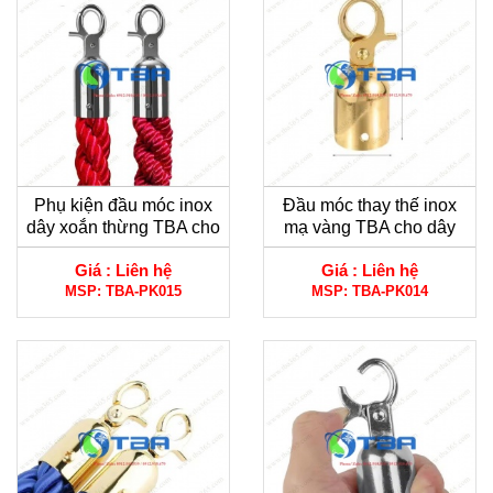
Phụ kiện đầu móc inox
Đầu móc thay thế inox
dây xoắn thừng TBA cho
mạ vàng TBA cho dây
trụ chắn inox đầu tròn
nhung trụ chắn inox
Giá :
Liên hệ
Giá :
Liên hệ
MSP:
TBA-PK015
MSP:
TBA-PK014