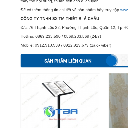
thay thế nội dung, thuận tiện cho di chuyển.
Để có thêm thông tin chi tiết về sản phẩm hãy truy cập
www
CÔNG TY TNHH SX TM THIẾT BỊ Á CHÂU
Đ/c: 76 Thạnh Lộc 22, Phường Thạnh Lôc, Quận 12, Tp 
Hotline: 0869.233.590 / 0869.233.569 (24/7)
Mobile: 0912.910.539 / 0912.919.679 (zalo- viber)
SẢN PHẨM LIÊN QUAN