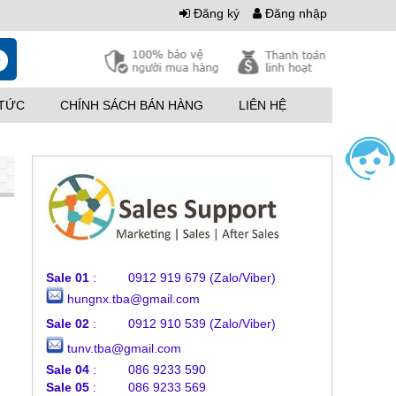
Đăng ký
Đăng nhập
0
 TỨC
CHÍNH SÁCH BÁN HÀNG
LIÊN HỆ
Sale 01
: 0912 919 679 (Zalo/Viber)
hungnx.tba@gmail.com
Sale 02
: 0912 910 539
(Zalo/Viber)
tunv.tba@gmail.com
Sale 04
: 086 9233 590
Sale 05
: 086 9233 569