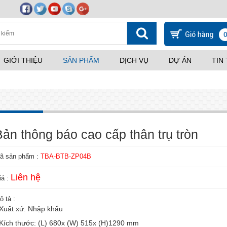
GIỚI THIỆU
SẢN PHẨM
DỊCH VỤ
DỰ ÁN
TIN
Bản thông báo cao cấp thân trụ tròn
ã sản phẩm :
TBA-BTB-ZP04B
Liên hệ
iá :
ô tả :
 Xuất xứ: Nhập khẩu
 Kích thước: (L) 680x (W) 515x (H)1290 mm