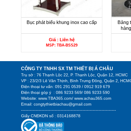
Bục phát biểu khung inox cao cấp
Bảng 
hàng
Giá :
Liên hệ
MSP:
TBA-BSS29
CÔNG TY TNHH SX TM THIẾT BỊ Á CHÂU
Trụ sở : 76 Thạnh Lộc 22, P. Thạnh Lộc, Quận 12, HCMC
VP : 23/2/3 Lê Văn Thịnh, Bình Trưng Đông, Quận 2, HCM
Điện thoại tư vấn:
091 291 0539 / 0912 919 679
Điện thoại góp ý :
086 9233 569/ 086 9233 590
Website:
www.TBA365.com
/
www.achau365.com
Email: congtythietbiachau@gmail.com
-----------------------------------------------------------------
Giấy CNĐKDN số : 0314168878