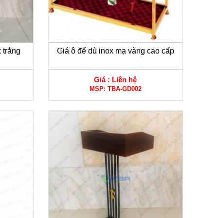
 trắng
Giá ô để dù inox mạ vàng cao cấp
Giá :
Liên hệ
MSP:
TBA-GD002