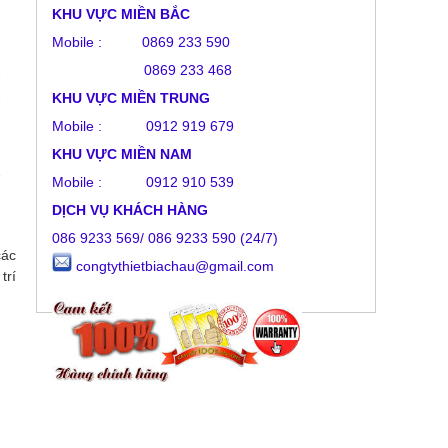
KHU VỰC MIỀN BẮC
Mobile : 0869 233 590
0869 233 468
KHU VỰC MIỀN TRUNG
Mobile :
0912 919 679
KHU VỰC MIỀN NAM
Mobile : 0912 910 539
DỊCH VỤ KHÁCH HÀNG
086 9233 569/ 086 9233 590 (24/7)
các
congtythietbiachau@gmail.com
trí