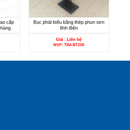
cao cấp
Bục phát biểu bằng thép phun sơn
 hàng
tĩnh điện
Giá :
Liên hệ
MSP:
TBA-BTZ00