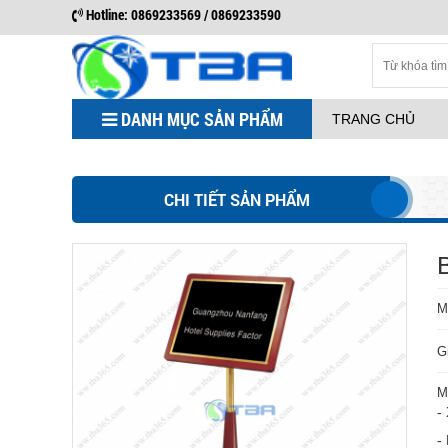
Hotline: 0869233569 / 0869233590
DANH MỤC SẢN PHẨM
TRANG CHỦ
CHI TIẾT SẢN PHẨM
M
G
M
-
-