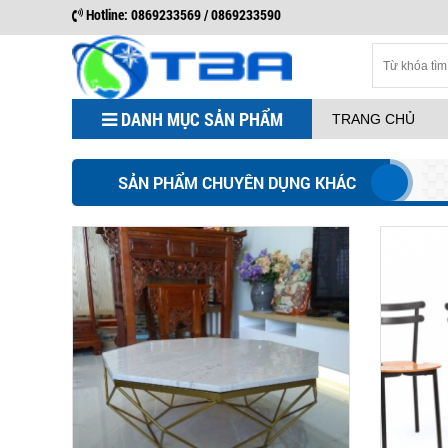
Hotline: 0869233569 / 0869233590
DANH MỤC SẢN PHẨM
TRANG CHỦ
SẢN PHẨM CHUYÊN DỤNG KHÁC