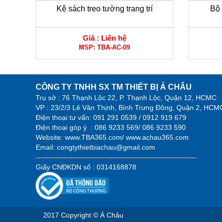
Kệ sách treo tường trang trí
Bộ 
Giá :
Liên hệ
MSP:
TBA-AC-09
CÔNG TY TNHH SX TM THIẾT BỊ Á CHÂU
Trụ sở : 76 Thạnh Lộc 22, P. Thạnh Lộc, Quận 12, HCMC
VP : 23/2/3 Lê Văn Thịnh, Bình Trưng Đông, Quận 2, HCM
Điện thoại tư vấn:
091 291 0539 / 0912 919 679
Điện thoại góp ý :
086 9233 569/ 086 9233 590
Website:
www.TBA365.com
/
www.achau365.com
Email: congtythietbiachau@gmail.com
-----------------------------------------------------------------
Giấy CNĐKDN số : 0314168878
2017 Copyright © Á Châu