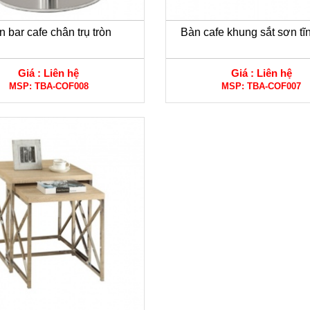
n bar cafe chân trụ tròn
Bàn cafe khung sắt sơn tĩ
Giá :
Liên hệ
Giá :
Liên hệ
MSP:
TBA-COF008
MSP:
TBA-COF007