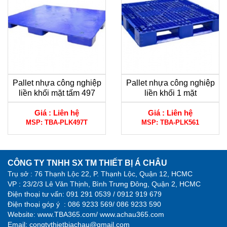
Pallet nhựa công nghiệp
Pallet nhựa công nghiệp
liền khối mặt tấm 497
liền khối 1 mặt
Giá :
Liên hệ
Giá :
Liên hệ
MSP:
TBA-PLK497T
MSP:
TBA-PLK561
CÔNG TY TNHH SX TM THIẾT BỊ Á CHÂU
Trụ sở : 76 Thạnh Lộc 22, P. Thạnh Lộc, Quận 12, HCMC
VP : 23/2/3 Lê Văn Thịnh, Bình Trưng Đông, Quận 2, HCMC
Điện thoại tư vấn:
091 291 0539 / 0912 919 679
Điện thoại góp ý :
086 9233 569/ 086 9233 590
Website:
www.TBA365.com
/
www.achau365.com
Email: congtythietbiachau@gmail.com